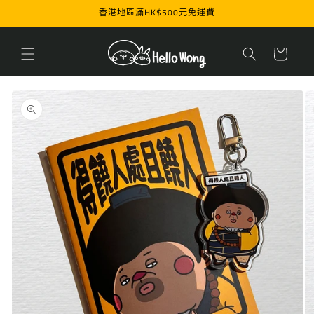
跳至內
香港地區滿HK$500元免運費
容
購
物
車
略過產
品資訊