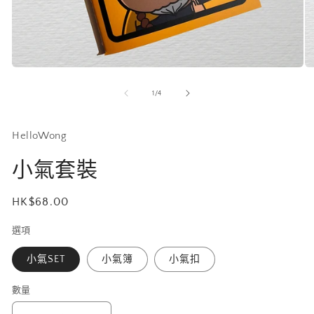
在
在
互
互
/
1
/
4
動
動
視
視
窗
窗
HelloWong
中
中
開
開
小氣套裝
啟
啟
多
多
媒
媒
定
HK$68.00
體
體
價
檔
檔
選項
案
案
1
2
小氣SET
小氣簿
小氣扣
數量