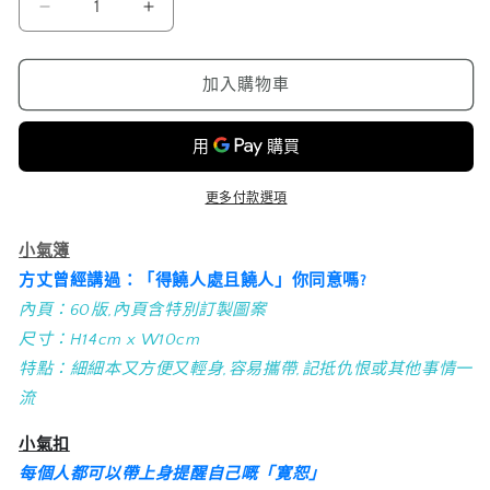
小
小
氣
氣
套
套
加入購物車
裝
裝
數
數
量
量
減
增
更多付款選項
少
加
小氣簿
方丈曾經講過：「得饒人處且饒人」你同意嗎?
內頁：60版,內頁含特別訂製圖案
尺寸：H14cm x W10cm
特點：細細本又方便又輕身,容易攜帶,記抵仇恨或其他事情一
流
小氣扣
每個人都可以帶上身提醒自己嘅「寛恕」